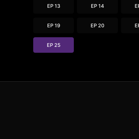
EP 13
EP 14
E
EP 19
EP 20
E
EP 25