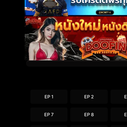
EP 1
EP 2
E
EP 7
EP 8
E