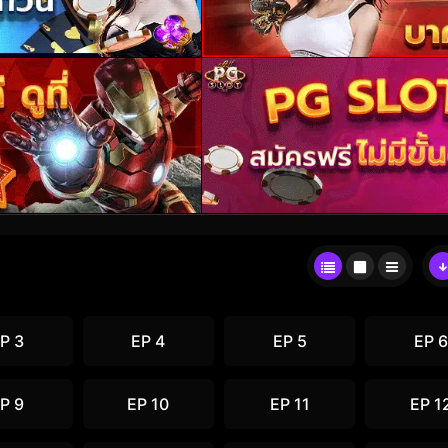
P 3
EP 4
EP 5
EP 6
P 9
EP 10
EP 11
EP 1