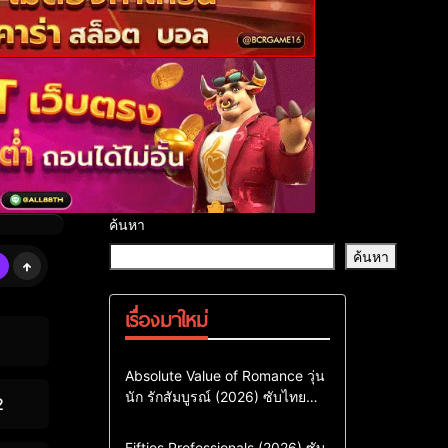
ค้นหา
ค้นหา
เรื่องมาใหม่
Comedy
Drama
ซีรี่ย์เกาหลี
Absolute Value of Romance วุ่น
นัก รักสัมบูรณ์ (2026) ซับไทย
ซีรี่ย์เกาหลีซับไทย
2
พากย์ไทย EP1-EP16
ซีรี่ย์เกาหลีพากย์ไทย
Action & Adventure
Comedy
Fifties Professionals (2026) ซับ