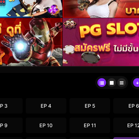
P 3
EP 4
EP 5
EP 6
P 9
EP 10
EP 11
EP 1