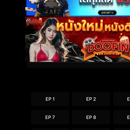
EP 1
EP 2
E
EP 7
EP 8
E