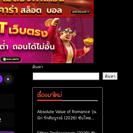
ค้นหา
ค้นหา
เรื่องมาใหม่
Comedy
Drama
ซีรี่ย์เกาหลี
Absolute Value of Romance วุ่น
นัก รักสัมบูรณ์ (2026) ซับไทย
ซีรี่ย์เกาหลีซับไทย
2
พากย์ไทย EP1-EP16
ซีรี่ย์เกาหลีพากย์ไทย
Action & Adventure
Comedy
Fifties Professionals (2026) ซับ