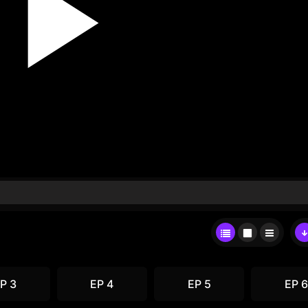
P 3
EP 4
EP 5
EP 6