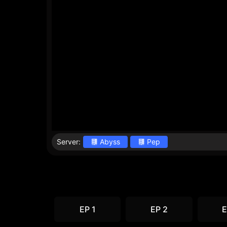
Server:
Abyss
Pep
EP 1
EP 2
E