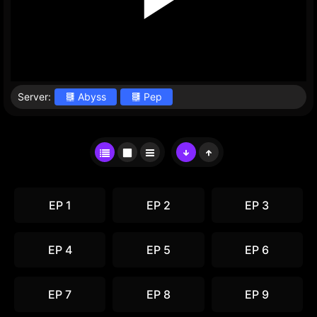
Server:
Abyss
Pep
EP 1
EP 2
EP 3
EP 4
EP 5
EP 6
EP 7
EP 8
EP 9