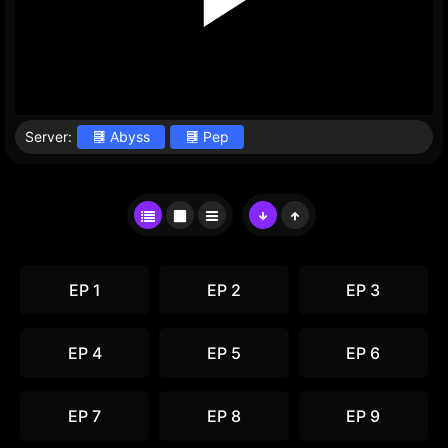
Server:
Abyss
Pep
EP 1
EP 2
EP 3
EP 4
EP 5
EP 6
EP 7
EP 8
EP 9