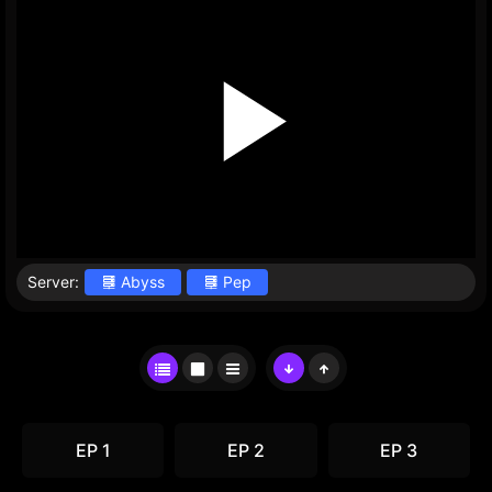
Server:
Abyss
Pep
EP 1
EP 2
EP 3