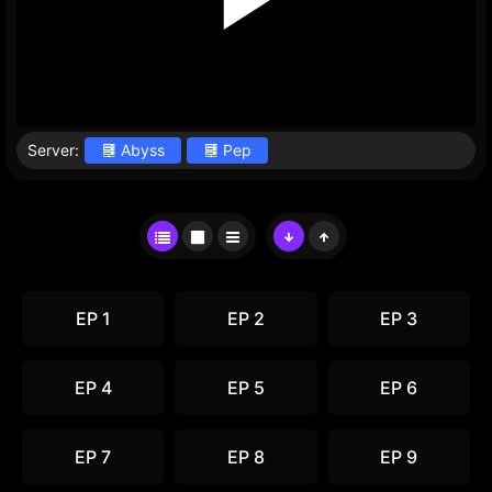
Server:
Abyss
Pep
EP 1
EP 2
EP 3
EP 4
EP 5
EP 6
EP 7
EP 8
EP 9