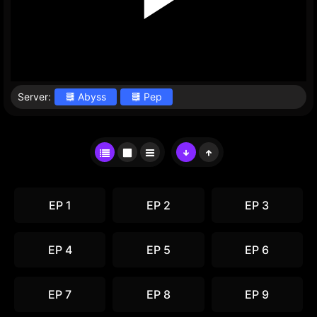
Server:
Abyss
Pep
EP 1
EP 2
EP 3
EP 4
EP 5
EP 6
EP 7
EP 8
EP 9