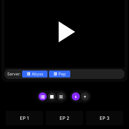
Server:
Abyss
Pep
EP 1
EP 2
EP 3