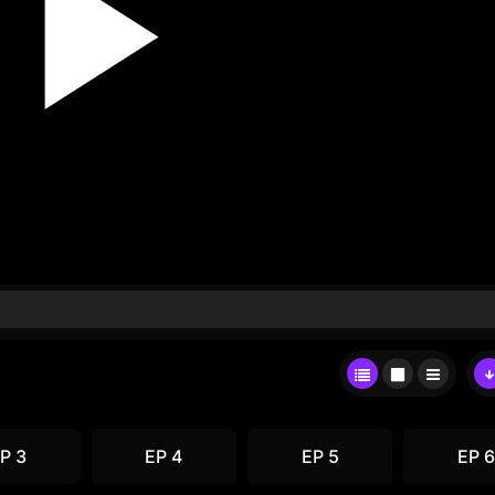
P 3
EP 4
EP 5
EP 6