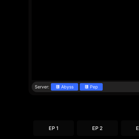
Server:
Abyss
Pep
EP 1
EP 2
E