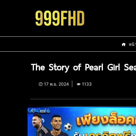
หน้
The Story of Pearl Girl Se
17 พ.ย. 2024
1133