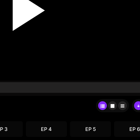
P 3
EP 4
EP 5
EP 6