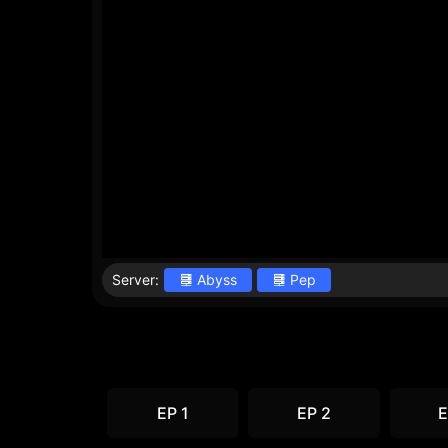
Server:
Abyss
Pep
EP 1
EP 2
E