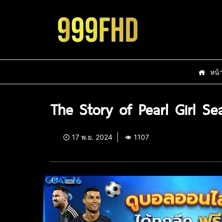
หน้
The Story of Pearl Girl Se
17 พ.ย. 2024
1107