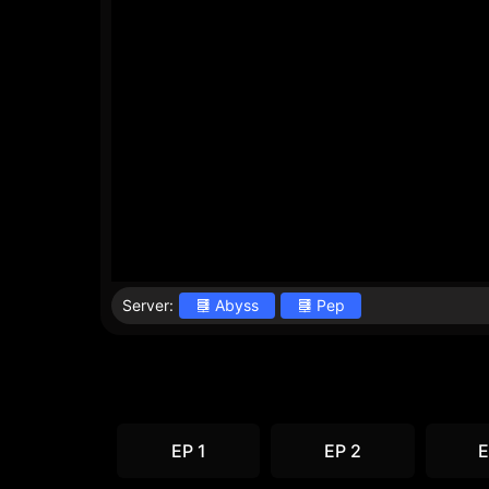
Server:
Abyss
Pep
EP 1
EP 2
E