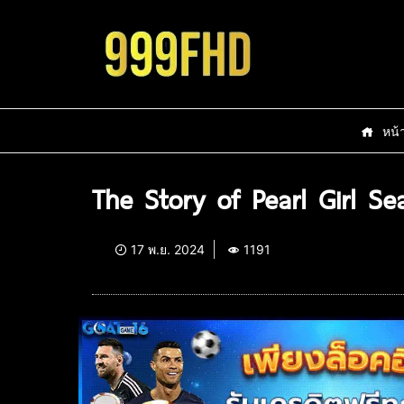
หน้
The Story of Pearl Girl Se
17 พ.ย. 2024
1191