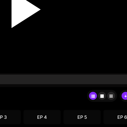
P 3
EP 4
EP 5
EP 6