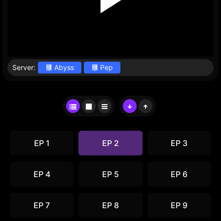
Server:
Abyss
Pep
EP 1
EP 2
EP 3
EP 4
EP 5
EP 6
EP 7
EP 8
EP 9