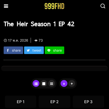
The Heir Season 1 EP 42
17 พ.ค. 2026
73
share
tweet
share
EP 1
EP 2
EP 3