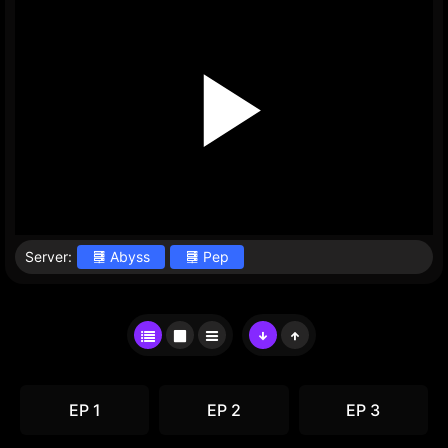
Server:
Abyss
Pep
EP 1
EP 2
EP 3