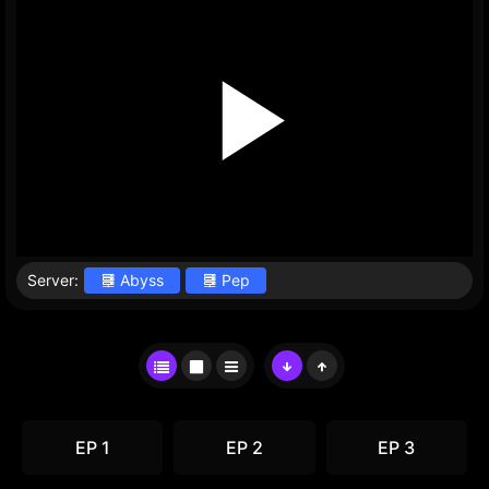
Server:
Abyss
Pep
EP 1
EP 2
EP 3