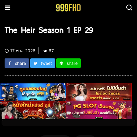
The Heir Season 1 EP 29
17 พ.ค. 2026
67
share
tweet
share