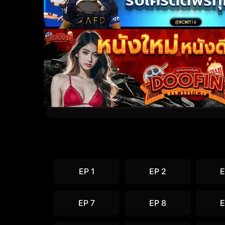
EP 1
EP 2
E
EP 7
EP 8
E