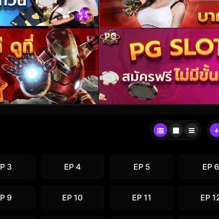
P 3
EP 4
EP 5
EP 6
P 9
EP 10
EP 11
EP 1