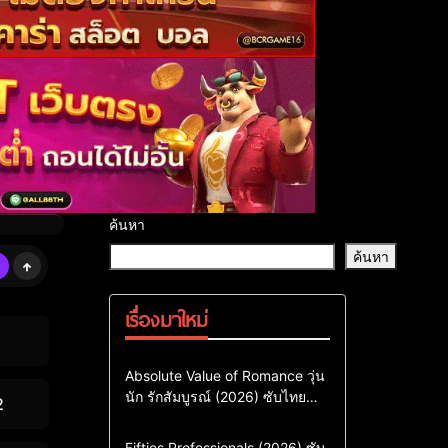
ค้นหา
ค้นหา
เรื่องมาใหม่
Comedy
Drama
ซีรี่ย์เกาหลี
Absolute Value of Romance วุ่น
นัก รักสัมบูรณ์ (2026) ซับไทย
ซีรี่ย์เกาหลีซับไทย
2
พากย์ไทย EP1-EP16
ซีรี่ย์เกาหลีพากย์ไทย
Action & Adventure
Comedy
Fifties Professionals (2026) ซับ