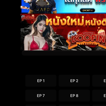
EP 1
EP 2
E
EP 7
EP 8
E