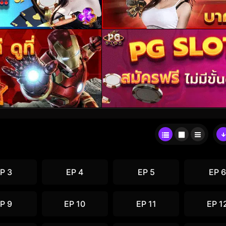
P 3
EP 4
EP 5
EP 6
P 9
EP 10
EP 11
EP 1