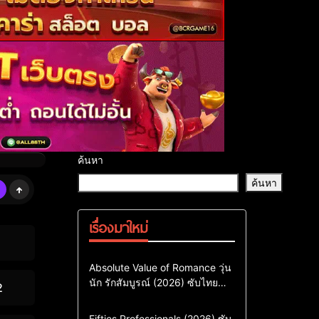
ค้นหา
ค้นหา
เรื่องมาใหม่
Comedy
Drama
ซีรี่ย์เกาหลี
Absolute Value of Romance วุ่น
นัก รักสัมบูรณ์ (2026) ซับไทย
ซีรี่ย์เกาหลีซับไทย
2
พากย์ไทย EP1-EP16
ซีรี่ย์เกาหลีพากย์ไทย
Action & Adventure
Comedy
Fifties Professionals (2026) ซับ