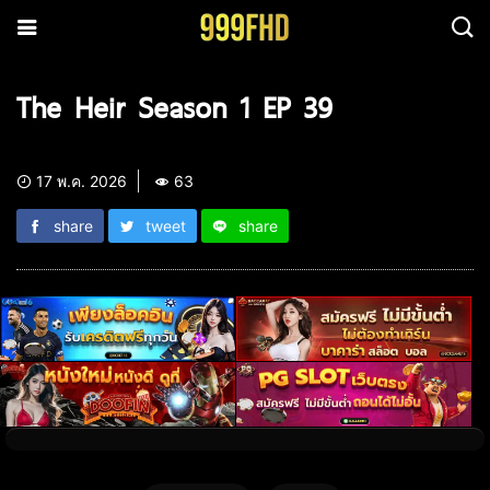
The Heir Season 1 EP 39
17 พ.ค. 2026
63
share
tweet
share