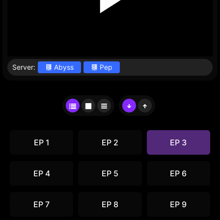
Server:
Abyss
Pep
EP 1
EP 2
EP 3
EP 4
EP 5
EP 6
EP 7
EP 8
EP 9