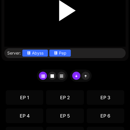
Server:
Abyss
Pep
EP 1
EP 2
EP 3
EP 4
EP 5
EP 6