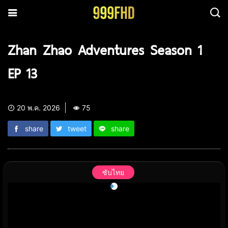
Zhan Zhao Adventures Season 1
EP 13
20 พ.ค. 2026
75
share
tweet
share
ซับไทย