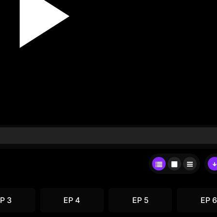
P 3
EP 4
EP 5
EP 6