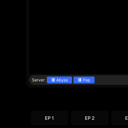
Server:
Abyss
Pep
EP 1
EP 2
E