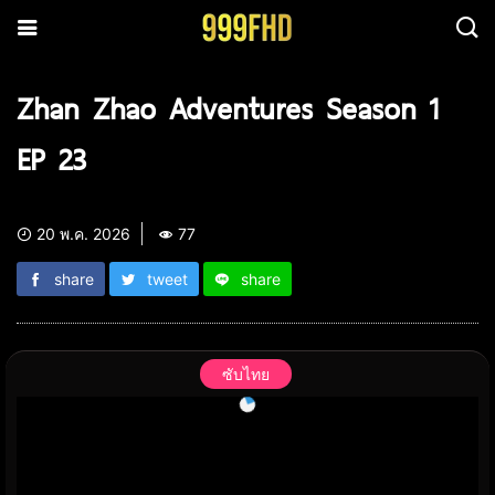
Zhan Zhao Adventures Season 1
EP 23
20 พ.ค. 2026
77
share
tweet
share
ซับไทย