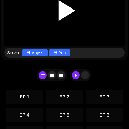
Server:
Abyss
Pep
EP 1
EP 2
EP 3
EP 4
EP 5
EP 6