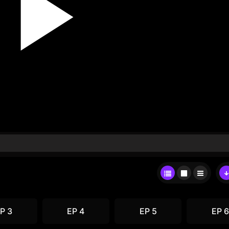
P 3
EP 4
EP 5
EP 6