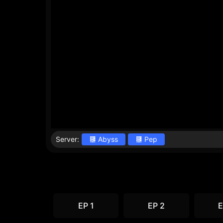
Server:
Abyss
Pep
EP 1
EP 2
E