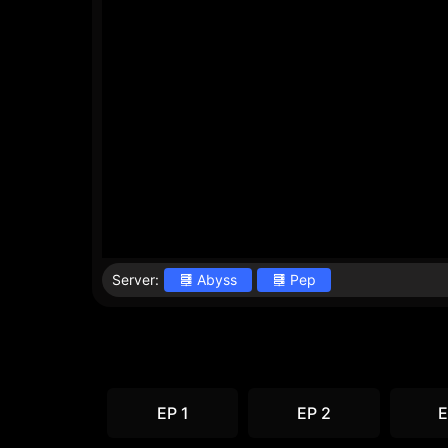
Server:
Abyss
Pep
EP 1
EP 2
E