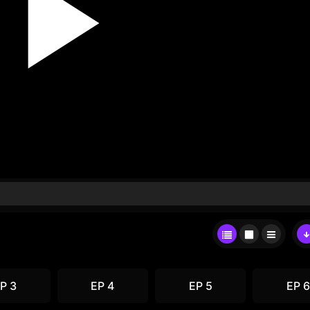
P 3
EP 4
EP 5
EP 6