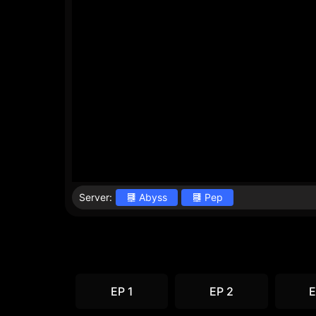
Server:
Abyss
Pep
EP 1
EP 2
E