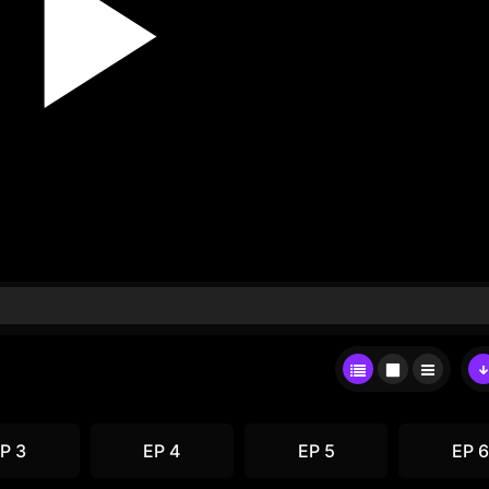
P 3
EP 4
EP 5
EP 6